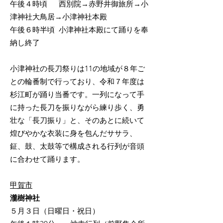
午後４時頃 西別院→赤野井御旅所→小
津神社大鳥居→小津神社本殿
午後６時半頃 小津神社本殿にて踊りを奉
納し終了
小津神社の長刀祭りは11の地域が８年ご
との輪番制で行っており、令和７年度は
杉江町が踊り当番です。一列になって手
に持った長刀を振りながら練り歩く、勇
壮な「長刀振り」と、そのあとに続いて
煌びやかな衣装に身を包んだササラ、
鉦、鼓、太鼓等で構成される行列が音頭
に合わせて踊ります。
甲賀市
瀧樹神社
５月３日（日曜日・祝日）