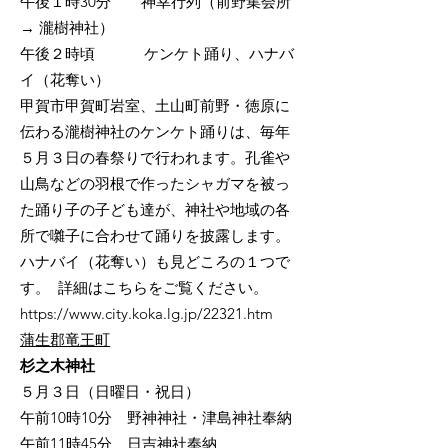
午後１時30分 神幸行列（前野集会所
→ 瀧樹神社）
午後２時頃 ケンケト踊り、ハナバ
イ（花奪い）
甲賀市甲賀町岩室、土山町前野・徳原に
伝わる瀧樹神社のケンケト踊りは、毎年
５月３日の春祭りで行われます。孔雀や
山鳥などの羽根で作ったシャガマを被っ
た踊り子の子ども達が、神社や地域の各
所で囃子に合わせて踊りを披露します。
ハナバイ（花奪い）も見どころの１つで
す。 詳細はこちらをご覧ください。
https://www.city.koka.lg.jp/22321.htm
蒲生郡竜王町
杉之木神社
５月３日（日曜日・祝日）
午前10時10分 野神神社・津島神社奉納
午前11時45分 日吉神社奉納