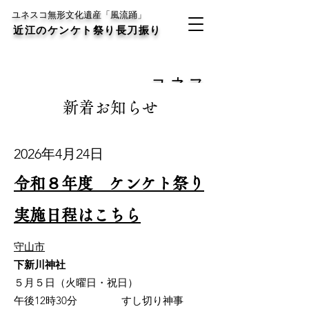
ユネスコ無形文化遺産「風流踊」
近江のケンケト祭り長刀振り
ユネス
コ無形文化遺産「風流
新着お知らせ
踊」
2026年4月24日
令和８年度 ケンケト祭り
実施日程はこちら
守山市
下新川神社
５月５日（火曜日・祝日）
午後12時30分 すし切り神事