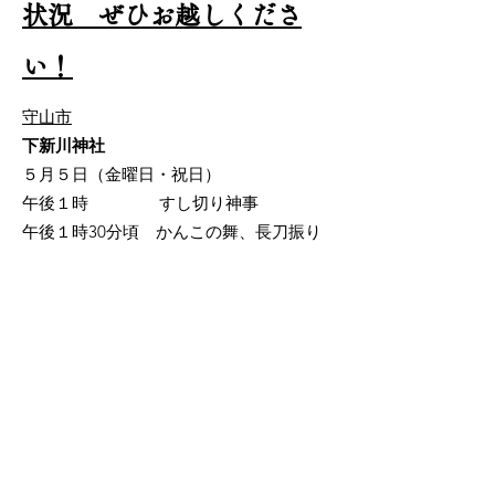
状況 ぜひお越しくださ
い！
守山市
下新川神社
５月５日（金曜日・祝日）
午後１時 すし切り神事
午後１時30分頃 かんこの舞、長刀振り
下新川神社の祭礼は地域ではすし切り祭
りの名で親しまれています。祭礼当日
は、２人の若者が滋賀県の伝統食である
鮒寿司を切り分け神饌とするすし切り神
事の後に近江のケンケト祭り長刀振りと
してかんこの舞と長刀振りを実施しま
す。