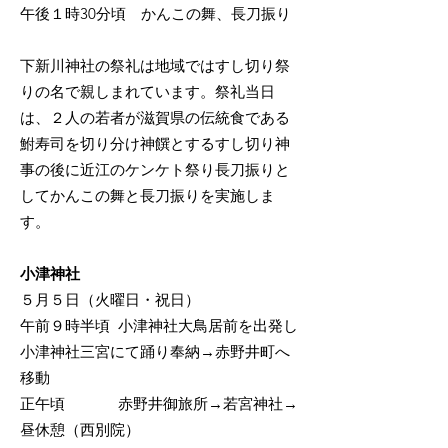
午後１時30分頃 かんこの舞、長刀振り
下新川神社の祭礼は地域ではすし切り祭
りの名で親しまれています。祭礼当日
は、２人の若者が滋賀県の伝統食である
鮒寿司を切り分け神饌とするすし切り神
事の後に近江のケンケト祭り長刀振りと
してかんこの舞と長刀振りを実施しま
す。
小津神社
５月５日（火曜日・祝日）
午前９時半頃 小津神社大鳥居前を出発し
小津神社三宮にて踊り奉納→赤野井町へ
移動
正午頃 赤野井御旅所→若宮神社→
昼休憩（西別院）