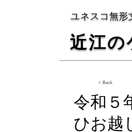
ユネスコ無形文化遺
近江の
< Back
令和５年
ひお越