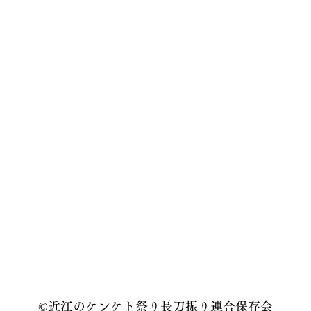
©
近江のケンケト祭り長刀振り連合保存会